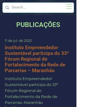
PUBLICAÇÕES
11 de jul. de 2025
Instituto Empreendedor
Sustentável participa do 33º
Fórum Regional de
Fortalecimento da Rede de
Parcerias – Maranhão
Instituto Empreendedor
Sustentável participa do 33º
Fórum Regional de
Fortalecimento da Rede de
Parcerias–Maranhão