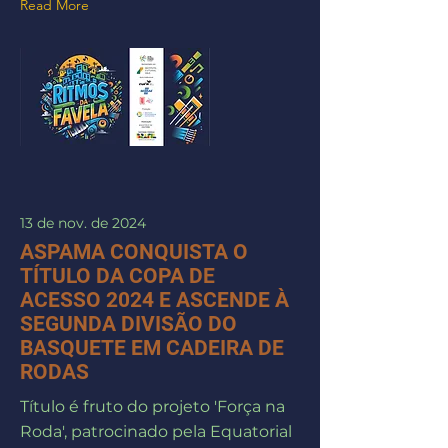
Read More
13 de nov. de 2024
ASPAMA CONQUISTA O
TÍTULO DA COPA DE
ACESSO 2024 E ASCENDE À
SEGUNDA DIVISÃO DO
BASQUETE EM CADEIRA DE
RODAS
Título é fruto do projeto 'Força na
Roda', patrocinado pela Equatorial